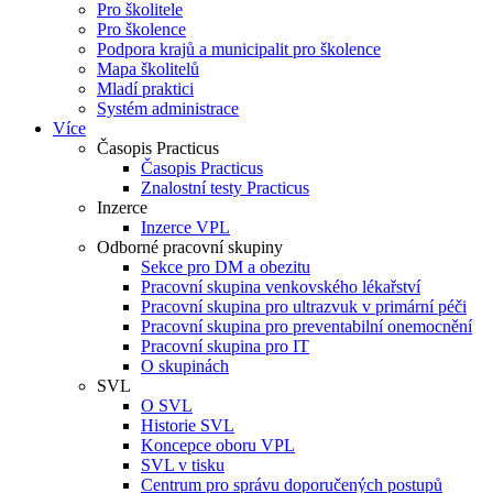
Pro školitele
Pro školence
Podpora krajů a municipalit pro školence
Mapa školitelů
Mladí praktici
Systém administrace
Více
Časopis Practicus
Časopis Practicus
Znalostní testy Practicus
Inzerce
Inzerce VPL
Odborné pracovní skupiny
Sekce pro DM a obezitu
Pracovní skupina venkovského lékařství
Pracovní skupina pro ultrazvuk v primární péči
Pracovní skupina pro preventabilní onemocnění
Pracovní skupina pro IT
O skupinách
SVL
O SVL
Historie SVL
Koncepce oboru VPL
SVL v tisku
Centrum pro správu doporučených postupů