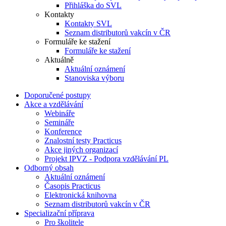
Přihláška do SVL
Kontakty
Kontakty SVL
Seznam distributorů vakcín v ČR
Formuláře ke stažení
Formuláře ke stažení
Aktuálně
Aktuální oznámení
Stanoviska výboru
Doporučené postupy
Akce a vzdělávání
Webináře
Semináře
Konference
Znalostní testy Practicus
Akce jiných organizací
Projekt IPVZ - Podpora vzdělávání PL
Odborný obsah
Aktuální oznámení
Časopis Practicus
Elektronická knihovna
Seznam distributorů vakcín v ČR
Specializační příprava
Pro školitele