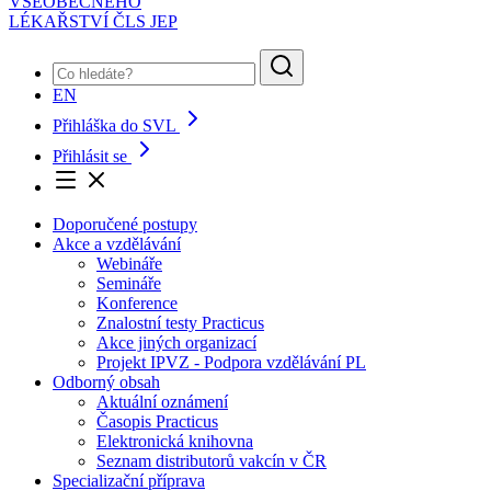
VŠEOBECNÉHO
LÉKAŘSTVÍ ČLS JEP
EN
Přihláška do SVL
Přihlásit se
Doporučené postupy
Akce a vzdělávání
Webináře
Semináře
Konference
Znalostní testy Practicus
Akce jiných organizací
Projekt IPVZ - Podpora vzdělávání PL
Odborný obsah
Aktuální oznámení
Časopis Practicus
Elektronická knihovna
Seznam distributorů vakcín v ČR
Specializační příprava