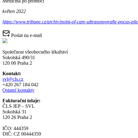
Medicína po promoci
květen 2022
https://www.tribune.cz/archiv/point-of-care-ultrasonografie-pocus-p
Poslat na e-mail
Společnost všeobecného lékařství
Sokolská 490/31
120 00 Praha 2
Kontakt:
svl@cls.cz
+420 267 184 042
Ostatní kontakty
Fakturační údaje:
ČLS JEP – SVL
Sokolská 31
120 26 Praha 2
IČO: 444359
DIČ: CZ 00444359