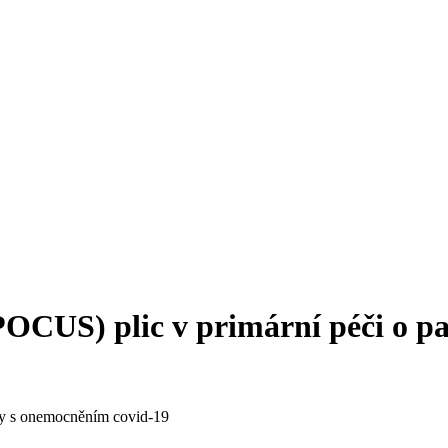
(POCUS) plic v primární péči o p
nty s onemocněním covid‑19