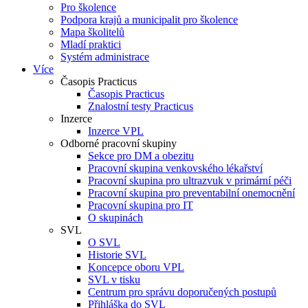
Pro školence
Podpora krajů a municipalit pro školence
Mapa školitelů
Mladí praktici
Systém administrace
Více
Časopis Practicus
Časopis Practicus
Znalostní testy Practicus
Inzerce
Inzerce VPL
Odborné pracovní skupiny
Sekce pro DM a obezitu
Pracovní skupina venkovského lékařství
Pracovní skupina pro ultrazvuk v primární péči
Pracovní skupina pro preventabilní onemocnění
Pracovní skupina pro IT
O skupinách
SVL
O SVL
Historie SVL
Koncepce oboru VPL
SVL v tisku
Centrum pro správu doporučených postupů
Přihláška do SVL